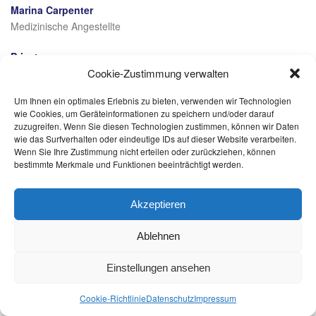
Marina Carpenter
Medizinische Angestellte
Privates
Cookie-Zustimmung verwalten
verheiratet, zwei Kinder
Um Ihnen ein optimales Erlebnis zu bieten, verwenden wir Technologien
wie Cookies, um Geräteinformationen zu speichern und/oder darauf
Hallo, mein Name ist Marina Carpenter. Seit November 2023 bin
zuzugreifen. Wenn Sie diesen Technologien zustimmen, können wir Daten
ich als Quereinsteigerin in der Praxis beschäftigt und wurde
wie das Surfverhalten oder eindeutige IDs auf dieser Website verarbeiten.
herzlich mit offenen Armen empfangen. Gemeinsam mit meinem
Wenn Sie Ihre Zustimmung nicht erteilen oder zurückziehen, können
bestimmte Merkmale und Funktionen beeinträchtigt werden.
Team freue ich mich, den Weg mit Ihnen zu gehen und Ihnen
einen angenehmen Aufenthalt in unserer Praxis zu ermöglichen.
Akzeptieren
Copyright All Rights Reserved ©
2026
Ablehnen
Kontakt
Impressum
Datenschutz
Einstellungen ansehen
Cookie-Richtlinie (EU)
Cookie-Richtlinie
Datenschutz
Impressum