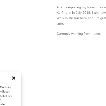
After completing my training as a
Korfmann in July 2019, I am now 
Work is still fun here and I`m gra
time.
Currently working from home.
 Cookies,
e diesen
utige IDs
r
erden.