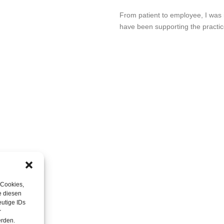
From patient to employee, I was 
have been supporting the practic
 Cookies,
e diesen
utige IDs
r
erden.